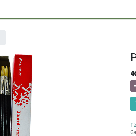
P
4
Té
Ga