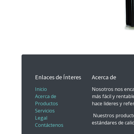
Enlaces de Ínteres
Acerca de
Inicio
Nosotros nos enca
Acerca de
más fácil y rentabl
Productos
hace lideres y ref
Servicios
Nuestros producto
Legal
estándares de calid
Contáctenos