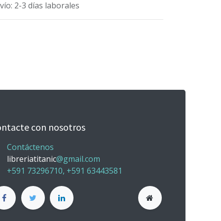
vío: 2-3 días laborales
ntacte con nosotros
Contáctenos
libreriatitanic
@gmail.com
+591 73296710, +591 63443581