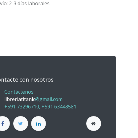
vío: 2-3 días laborales
ntacte con nosotros
Contáctenos
libreriatitanic
@gmail.com
+591 73296710, +591 63443581