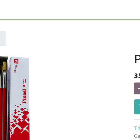
P
3
Té
Ga