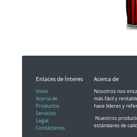
Enlaces de Ínteres
Acerca de
Inicio
Nosotros nos enca
Acerca de
más fácil y rentabl
Productos
hace lideres y ref
Servicios
Nuestros producto
Legal
estándares de calid
Contáctenos