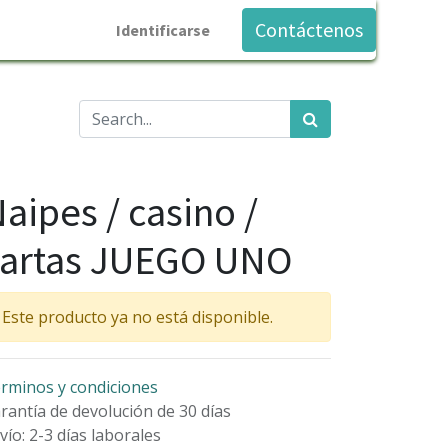
Contáctenos
Identificarse
aipes / casino /
cartas JUEGO UNO
Este producto ya no está disponible.
rminos y condiciones
rantía de devolución de 30 días
vío: 2-3 días laborales