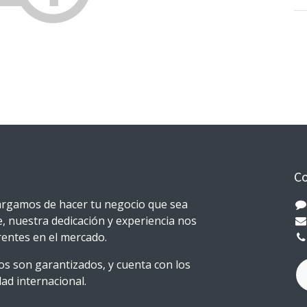
Co
rgamos de hacer tu negocio que sea
e, nuestra dedicación y experiencia nos
erentes en el mercado.
s son garantizados, y cuenta con los
ad internacional.