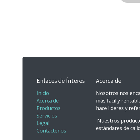
Enlaces de Ínteres
Acerca de
Inicio
Nosotros nos enca
Acerca de
más fácil y rentabl
Productos
hace lideres y ref
Servicios
Nuestros producto
Legal
estándares de calid
Contáctenos