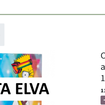
a
C
a
1
1