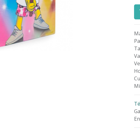
Ma
Pa
T
Va
Ve
Ho
Cu
Mi
Té
Ga
En