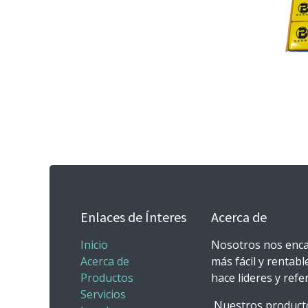
Enlaces de Ínteres
Acerca de
Inicio
Nosotros nos enca
Acerca de
más fácil y rentabl
Productos
hace lideres y ref
Servicios
Nuestros producto