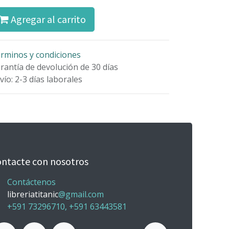
Agregar al carrito
rminos y condiciones
rantía de devolución de 30 días
vío: 2-3 días laborales
ntacte con nosotros
Contáctenos
libreriatitanic
@gmail.com
+591 73296710, +591 63443581