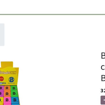
B
c
3