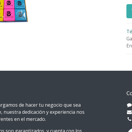
Té
Ga
En
Co
rgamos de hacer tu negocio que sea
e, nuestra dedicación y experiencia nos
erentes en el mercado.
s son garantizados, y cuenta con los