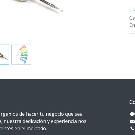
Té
Ga
En
Co
rgamos de hacer tu negocio que sea
e, nuestra dedicación y experiencia nos
erentes en el mercado.