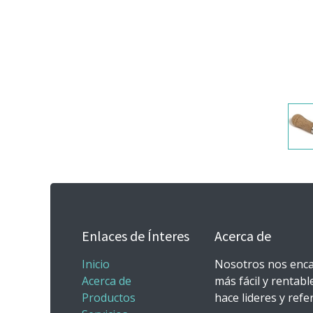
Enlaces de Ínteres
Acerca de
Inicio
Nosotros nos enca
Acerca de
más fácil y rentabl
Productos
hace lideres y ref