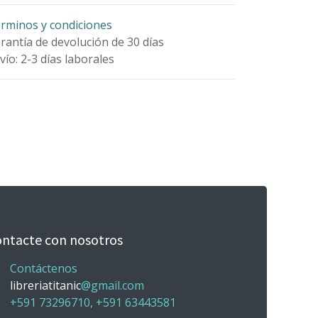
rminos y condiciones
rantía de devolución de 30 días
vío: 2-3 días laborales
ntacte con nosotros
Contáctenos
libreriatitanic
@gmail.com
+591 73296710, +591 63443581