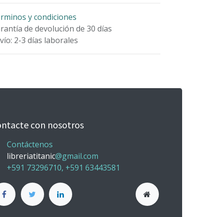
rminos y condiciones
rantía de devolución de 30 días
vío: 2-3 días laborales
ntacte con nosotros
Contáctenos
libreriatitanic
@gmail.com
+591 73296710, +591 63443581