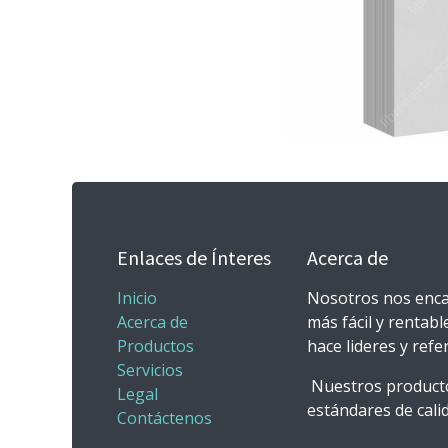
Enlaces de Ínteres
Acerca de
Inicio
Nosotros nos enca
Acerca de
más fácil y rentabl
Productos
hace lideres y ref
Servicios
Nuestros producto
Legal
estándares de calid
Contáctenos