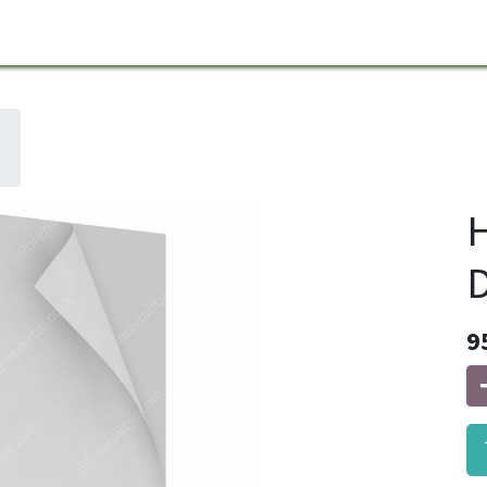
H
D
9